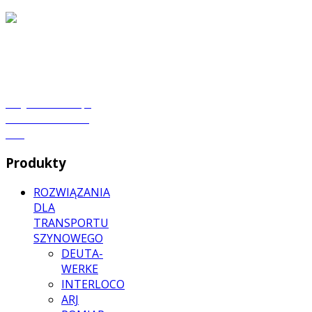
Dział Handlowy
dh@aksel.com.pl
tel. +48 32 42 95
120
Produkty
ROZWIĄZANIA
DLA
TRANSPORTU
SZYNOWEGO
DEUTA-
WERKE
INTERLOCO
ARJ